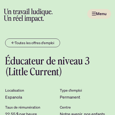
Passer
au
Menu
contenu
Aller
à
la
page
Toutes les offres d'emploi
d'accueil
Éducateur de niveau 3
(Little Current)
Localisation
Type d'emploi
Espanola
Permanent
Taux de rémunération
Centre
22,55 $ par heure
Notre avenir, nos enfants