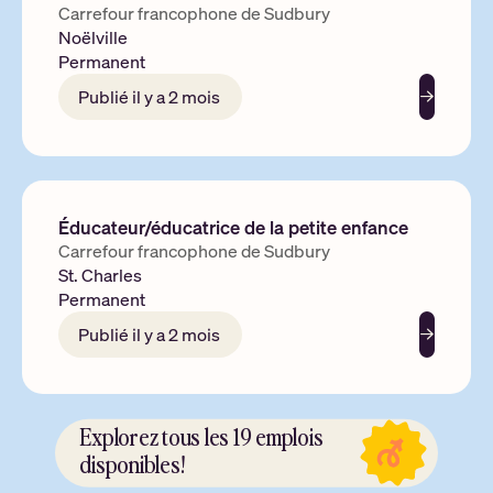
Carrefour francophone de Sudbury
Noëlville
Permanent
Publié il y a 2 mois
En savoir 
Éducateur/éducatrice de la petite enfance
Carrefour francophone de Sudbury
St. Charles
Permanent
Publié il y a 2 mois
En savoir 
Explorez tous les 19 emplois
disponibles!