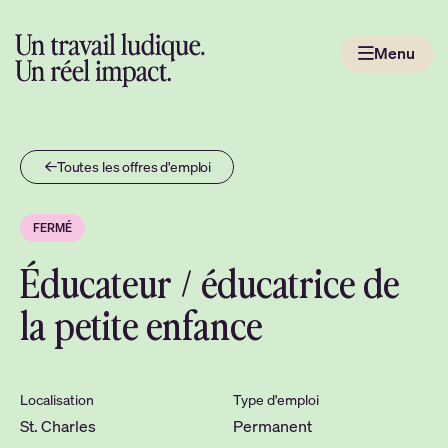
Passer
au
Menu
contenu
Aller
à
la
page
Toutes les offres d'emploi
d'accueil
FERMÉ
Éducateur / éducatrice de
la petite enfance
Localisation
Type d'emploi
St. Charles
Permanent