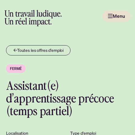
Passer
au
Menu
contenu
Aller
à
la
page
Toutes les offres d'emploi
d'accueil
FERMÉ
Assistant(e)
d’apprentissage précoce
(temps partiel)
Localisation
Type d'emploi