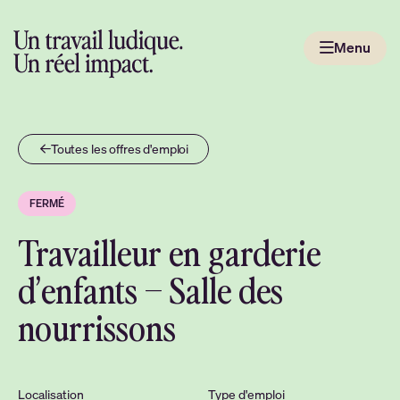
Passer
au
Menu
contenu
Aller
à
la
page
Toutes les offres d'emploi
d'accueil
FERMÉ
Travailleur en garderie
d’enfants – Salle des
nourrissons
Localisation
Type d'emploi