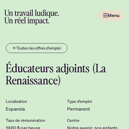
Passer
au
Menu
contenu
Aller
à
la
page
Toutes les offres d'emploi
d'accueil
Éducateurs adjoints (La
Renaissance)
Localisation
Type d'emploi
Espanola
Permanent
Taux de rémunération
Centre
19,60 $ par heure
Notre avenir, nos enfants